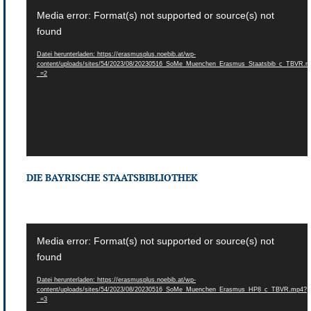
Video-
Media error: Format(s) not supported or source(s) not
Player
found
Datei herunterladen: https://erasmusplus.noebib.at/wp-
content/uploads/sites/54/2023/08/20230516_SoMe_Muenchen_Erasmus_Staatsbib_c_TBVR.
_=2
DIE BAYRISCHE STAATSBIBLIOTHEK
Video-
Media error: Format(s) not supported or source(s) not
Player
found
Datei herunterladen: https://erasmusplus.noebib.at/wp-
content/uploads/sites/54/2023/08/20230516_SoMe_Muenchen_Erasmus_HP8_c_TBVR.mp4?
_=3