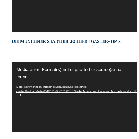
DIE MÜNCHNER STADTBIBLIOTHEK | GASTEIG HP 8
Video-
Media error: Format(s) not supported or source(s) not
Player
found
Datei herunterladen: https://erasmusplus.noebib.at/wp-
content/uploads/sites/54/2023/08/20230517_SoMe_Muenchen_Erasmus_Michaelsbund_c_TB
_=4