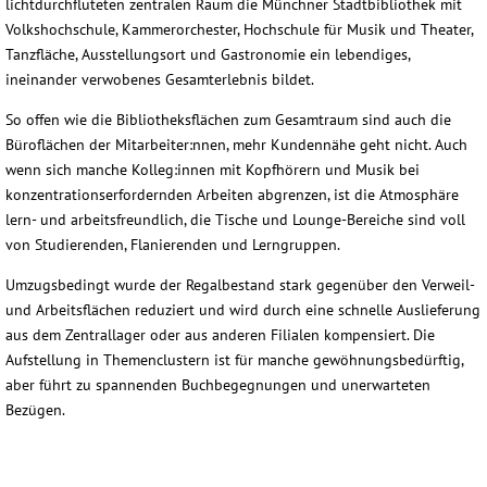
lichtdurchfluteten zentralen Raum die Münchner Stadtbibliothek mit
Volkshochschule, Kammerorchester, Hochschule für Musik und Theater,
Tanzfläche, Ausstellungsort und Gastronomie ein lebendiges,
ineinander verwobenes Gesamterlebnis bildet.
So offen wie die Bibliotheksflächen zum Gesamtraum sind auch die
Büroflächen der Mitarbeiter:nnen, mehr Kundennähe geht nicht. Auch
wenn sich manche Kolleg:innen mit Kopfhörern und Musik bei
konzentrationserfordernden Arbeiten abgrenzen, ist die Atmosphäre
lern- und arbeitsfreundlich, die Tische und Lounge-Bereiche sind voll
von Studierenden, Flanierenden und Lerngruppen.
Umzugsbedingt wurde der Regalbestand stark gegenüber den Verweil-
und Arbeitsflächen reduziert und wird durch eine schnelle Auslieferung
aus dem Zentrallager oder aus anderen Filialen kompensiert. Die
Aufstellung in Themenclustern ist für manche gewöhnungsbedürftig,
aber führt zu spannenden Buchbegegnungen und unerwarteten
Bezügen.
münchner-
münchner-
münchner-
stadtbibliothek1
stadtbibliothek2
stadtbibliothek3