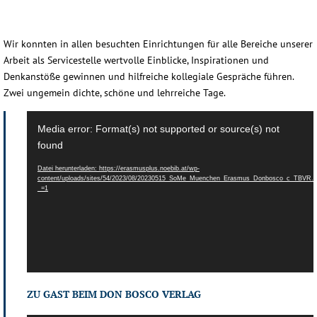
Wir konnten in allen besuchten Einrichtungen für alle Bereiche unserer
Arbeit als Servicestelle wertvolle Einblicke, Inspirationen und
Denkanstöße gewinnen und hilfreiche kollegiale Gespräche führen.
Zwei ungemein dichte, schöne und lehrreiche Tage.
Video-
Media error: Format(s) not supported or source(s) not
Player
found
Datei herunterladen: https://erasmusplus.noebib.at/wp-
content/uploads/sites/54/2023/08/20230515_SoMe_Muenchen_Erasmus_Donbosco_c_TBVR.
_=1
ZU GAST BEIM DON BOSCO VERLAG