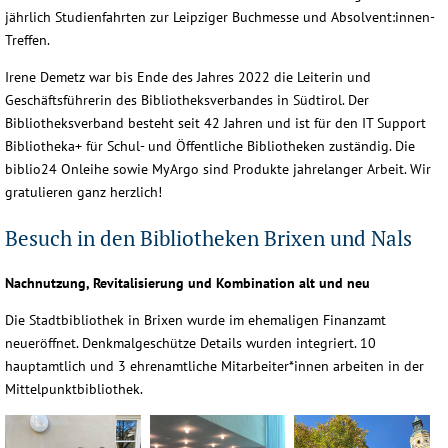
jährlich Studienfahrten zur Leipziger Buchmesse und Absolvent:innen-
Treffen.
Irene Demetz war bis Ende des Jahres 2022 die Leiterin und
Geschäftsführerin des Bibliotheksverbandes in Südtirol. Der
Bibliotheksverband besteht seit 42 Jahren und ist für den IT Support
Bibliotheka+ für Schul- und Öffentliche Bibliotheken zuständig. Die
biblio24 Onleihe sowie MyArgo sind Produkte jahrelanger Arbeit. Wir
gratulieren ganz herzlich!
Besuch in den Bibliotheken Brixen und Nals
Nachnutzung, Revitalisierung und Kombination alt und neu
Die Stadtbibliothek in Brixen wurde im ehemaligen Finanzamt
neueröffnet. Denkmalgeschütze Details wurden integriert. 10
hauptamtlich und 3 ehrenamtliche Mitarbeiter*innen arbeiten in der
Mittelpunktbibliothek.
Brixen_IMG_8362-(7)
Brixen_IMG_8362-
Brixen_IMG_8362-