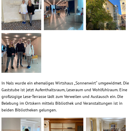
(10)
(18)
Brixen_IMG_8362-
(40)
In Nals wurde ein ehemaliges Wirtshaus „Sonnenwirt“ umgewidmet. Die
Gaststube ist jetzt Aufenthaltsraum, Leseraum und Wohlfühlraum. Eine
großzügige Lese-Terrasse lädt zum Verweilen und Austausch ein. Die
Belebung im Ortskern mittels Bibliothek und Veranstaltungen ist in
beiden Bibliotheken gelungen.
Nals_IMG_8326-(7)
Nals_IMG_8326-(8)
Nals_IMG_8326-(12)